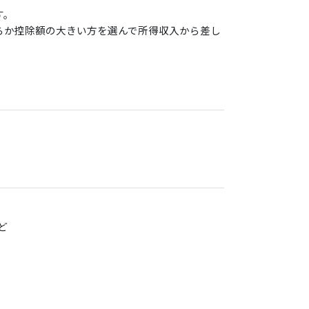
す。
らか控除額の大きい方を選んで所得収入から差し
ど