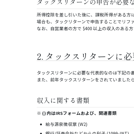
タックスリターンの申告が必要
所得控除を差し引いた後に、課税所得がある方
場合も、タックリターンで申告することでリフ
なお、自営業者の方で $400 以上の収入のあ
2. タックスリターンに
タックスリターンに必要な代表的なのは下記の
また、前年タックスリターンをされていました
収入に関する書類
※ () 内はIRSフォームおよび、関連書類
給与源泉徴収票 (W2)
銀行/証券会社などからの利子 (1099-INT)